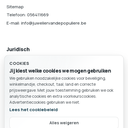
Sitemap
Telefoon: 056411669
E-mail: info@juweliervandepopuliere.be
Juridisch
Cookievoorkeuren
COOKIES
Sitemap
Jij kiest welke cookies we mogen gebruiken
We gebruiken noodzakelijke cookies voor beveiliging,
BESTELLING
winkelmandje, checkout, taal, land en correcte
Winkelmand
prijsweergave. Met jouw toestemming gebruiken we ook
Volg ons
analytische cookies en extra voorkeurscookies.
Advertentiecookies gebruiken we niet.
Lees het cookiebeleid
Particulier
Bedrijf
Alles weigeren
Kies of je als particulier of bedrijf winkelt.