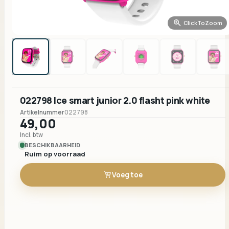
ClickToZoom
022798 Ice smart junior 2.0 flasht pink white
Artikelnummer
022798
49,00
Incl. btw
BESCHIKBAARHEID
Ruim op voorraad
Voeg toe