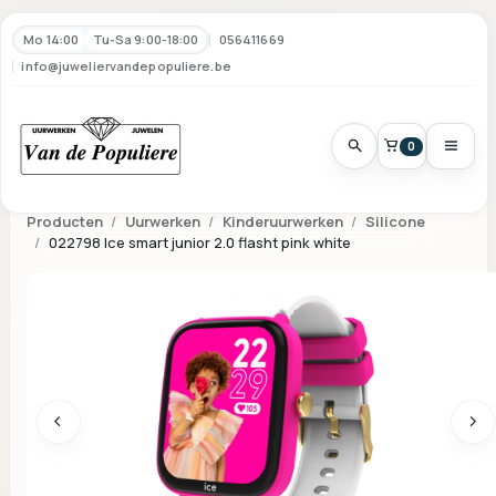
Mo 14:00
Tu-Sa 9:00-18:00
056411669
info@juweliervandepopuliere.be
0
Producten
Uurwerken
Kinderuurwerken
Silicone
022798 Ice smart junior 2.0 flasht pink white
Vorige
Vo