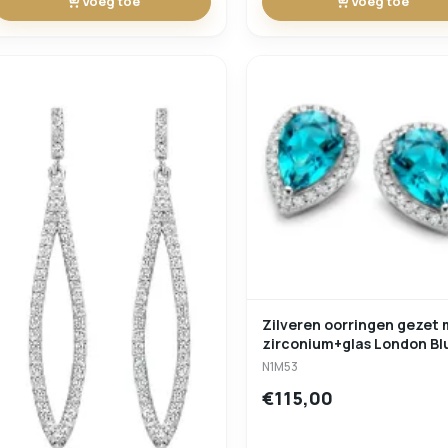
Voeg toe
Voeg toe
Zilveren oorringen gezet
zirconium+glas London Bl
Naiomy Silver
N1M53
€115,00