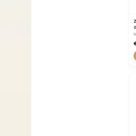
Z
z
N