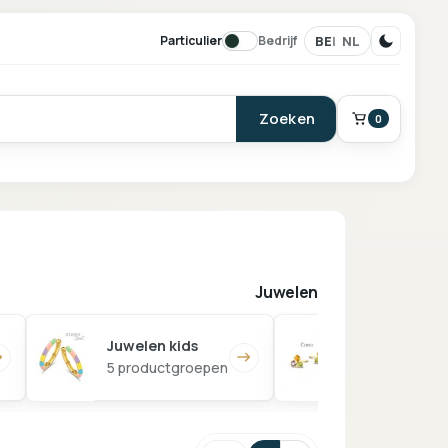
BE
NL
Particulier
Bedrijf
Zoeken
0
BESTELLING
Winkelmand
Juwelen
Juwelen kids
Juwelen dam
5 productgroepen
5 productgro
Je mandje is leeg.