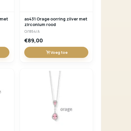
 met
as431 Orage oorring zilver met
zirconium rood
O/1854/A
€89,00
Voeg toe