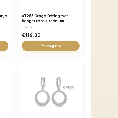
anje
AT265 Orage Ketting met
hanger roze zirconium
(verschuifbare lengte)
K/3857/50
€119,00
Voeg toe