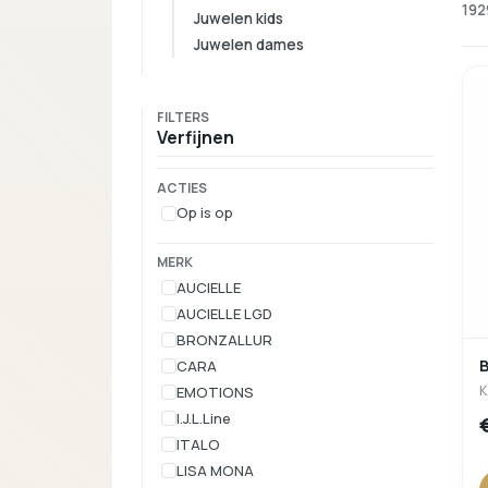
192
Juwelen kids
Juwelen dames
FILTERS
Verfijnen
ACTIES
Op is op
MERK
AUCIELLE
AUCIELLE LGD
BRONZALLUR
B
CARA
K
EMOTIONS
I.J.L.Line
ITALO
LISA MONA