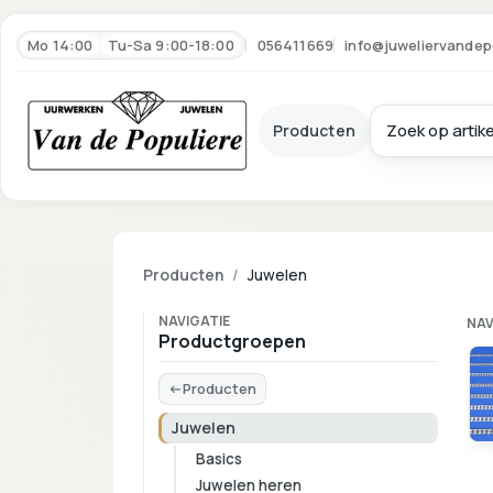
Mo 14:00
Tu-Sa 9:00-18:00
056411669
info@juweliervandep
Producten
Producten
Juwelen
NAVIGATIE
NAV
Productgroepen
Producten
Juwelen
Basics
Juwelen heren