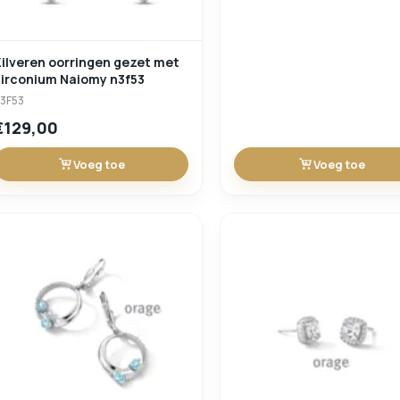
ilveren oorringen gezet met
irconium Naiomy n3f53
3F53
€129,00
Voeg toe
Voeg toe