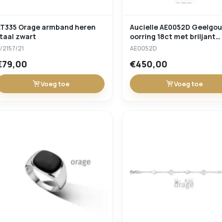
AT335 Orage armband heren
Aucielle AE0052D Geelgouden
taal zwart
oorring 18ct met briljant
0.06ct
/2157/21
AE0052D
€79,00
€450,00
Voeg toe
Voeg toe