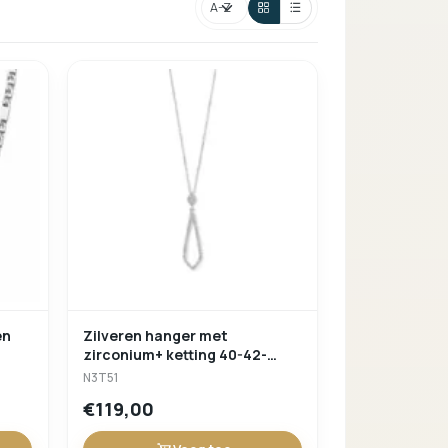
Verder winkelen
Sorteren
en
Zilveren hanger met
zirconium+ ketting 40-42-
45cm Naiomy N3T51
N3T51
€119,00