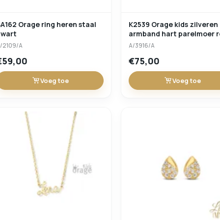
A162 Orage ring heren staal
K2539 Orage kids zilveren
zwart
armband hart parelmoer 
lengte 17cm
/2109/A
A/3916/A
€59,00
€75,00
Voeg toe
Voeg toe