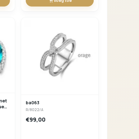
Voeg toe
 met
ba063
ue
R/8022/A
€99,00