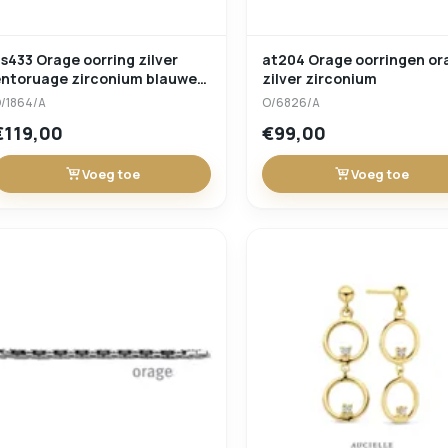
s433 Orage oorring zilver
at204 Orage oorringen or
ntoruage zirconium blauwe
zilver zirconium
leursteen
/1864/A
O/6826/A
€119,00
€99,00
Voeg toe
Voeg toe