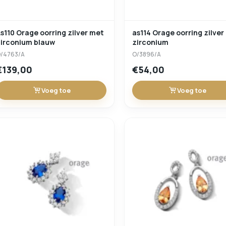
s110 Orage oorring zilver met
as114 Orage oorring zilver
zirconium blauw
zirconium
/4763/A
O/3896/A
€139,00
€54,00
Voeg toe
Voeg toe