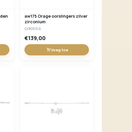
aw175 Orage oorslingers zilver
zirconium
O/8053/A
€139,00
Voeg toe