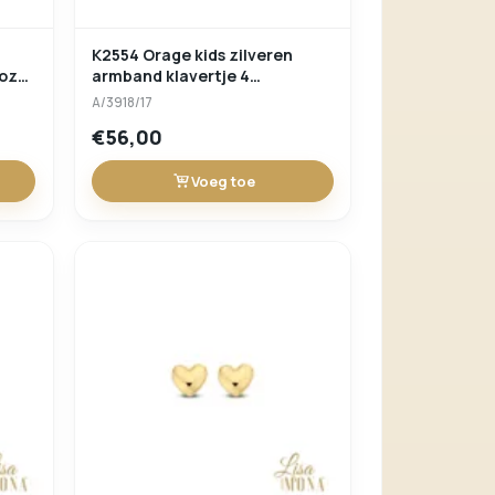
K2554 Orage kids zilveren
roze
armband klavertje 4
parelmoer
A/3918/17
€56,00
Voeg toe