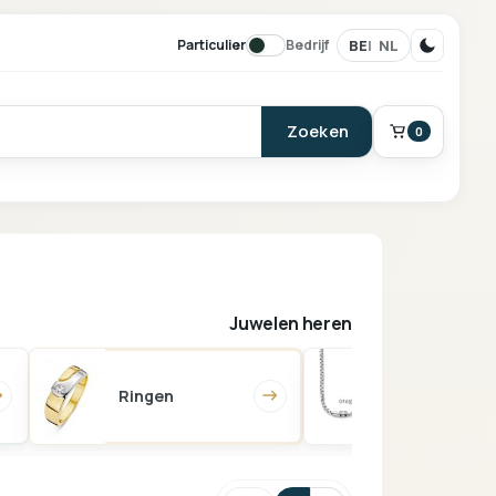
BE
NL
Particulier
Bedrijf
Zoeken
0
BESTELLING
Winkelmand
Juwelen heren
Ringen
Halskettinge
Je mandje is leeg.