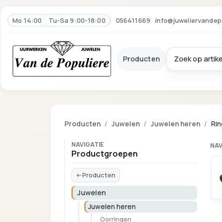
Mo 14:00
Tu-Sa 9:00-18:00
056411669
info@juweliervandep
Producten
Producten
Juwelen
Juwelen heren
Ri
NAVIGATIE
NAV
Productgroepen
Producten
Juwelen
Juwelen heren
Oorringen