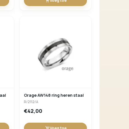
Voeg toe
aal
Orage AW148 ring heren staal
R/2112/A
€42,00
Voeg toe