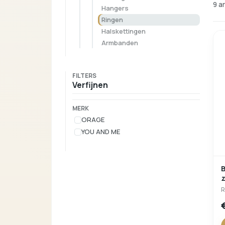
9 a
Hangers
Ringen
Halskettingen
Armbanden
FILTERS
Verfijnen
MERK
ORAGE
YOU AND ME
B
R