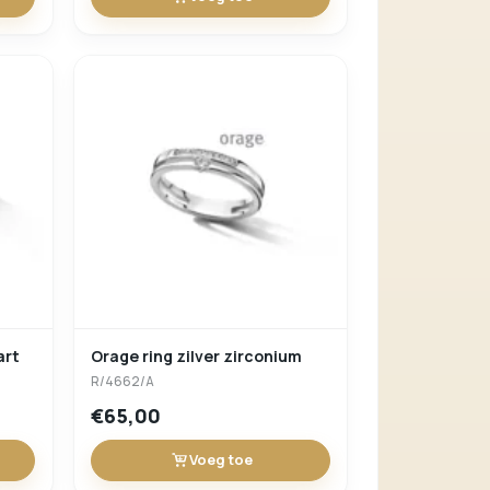
art
Orage ring zilver zirconium
R/4662/A
€65,00
Voeg toe