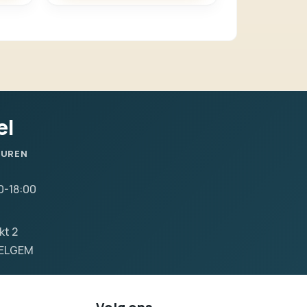
el
SUREN
0-18:00
kt 2
VELGEM