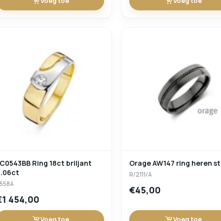
Voeg toe
Voeg toe
C0543BB Ring 18ct briljant
Orage AW147 ring heren st
0.06ct
R/2111/A
558A
€45,00
€1 454,00
Voeg toe
Voeg toe