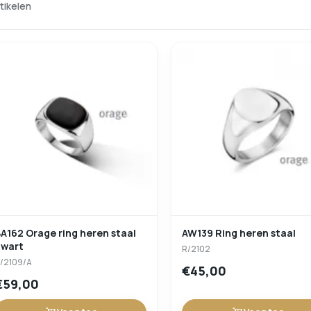
rtikelen
A162 Orage ring heren staal
AW139 Ring heren staal
zwart
R/2102
/2109/A
€45,00
€59,00