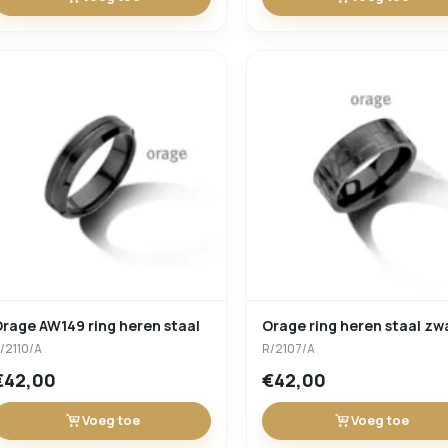
rage AW149 ring heren staal
Orage ring heren staal zw
/2110/A
R/2107/A
€42,00
€42,00
Voeg toe
Voeg toe