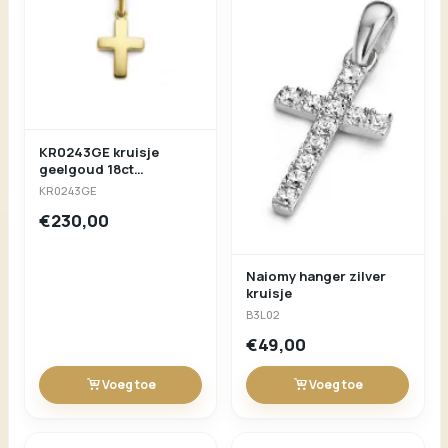
KR0243GE kruisje
geelgoud 18ct
16x10.5mm
KR0243GE
€230,00
Naiomy hanger zilver
kruisje
B3L02
€49,00
Voeg toe
Voeg toe