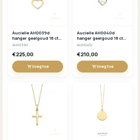
Aucielle AH0039d
Aucielle AH0040d
hanger geelgoud 18 ct
hanger geelgoud 18 ct
briljant 0.025ct
briljant 0.01ct
AH0039D
AH0040D
€225,00
€210,00
Voeg toe
Voeg toe