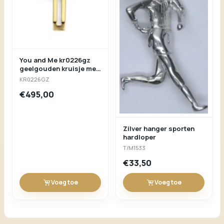
You and Me kr0226gz
geelgouden kruisje met
zirconium 19x12mm
KR0226GZ
€495,00
Zilver hanger sporten
hardloper
T/M1533
€33,50
Voeg toe
Voeg toe