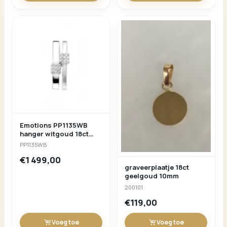
Emotions PP1135WB
hanger witgoud 18ct
briljant 0.160ct
PP1135WB
€1 499,00
graveerplaatje 18ct
geelgoud 10mm
200101
€119,00
Voeg toe
Voeg toe