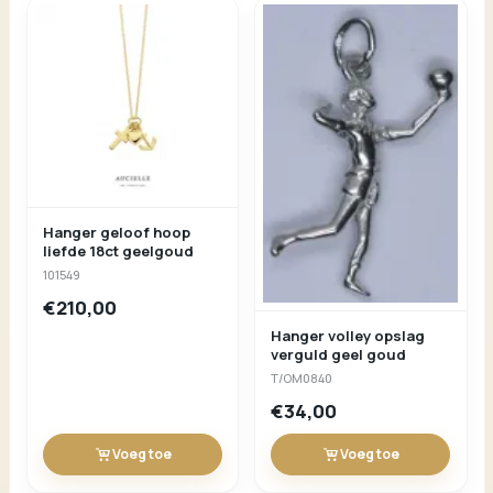
Hanger geloof hoop
liefde 18ct geelgoud
101549
€210,00
Hanger volley opslag
verguld geel goud
T/OM0840
€34,00
Voeg toe
Voeg toe