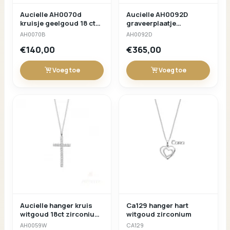
Aucielle AH0070d
Aucielle AH0092D
kruisje geelgoud 18 ct
graveerplaatje
17x 10mm
geelgoud briljant
AH0070B
AH0092D
0.035ct
€140,00
€365,00
Voeg toe
Voeg toe
Aucielle hanger kruis
Ca129 hanger hart
witgoud 18ct zirconium
witgoud zirconium
20 x 8 mm
AH0059W
CA129