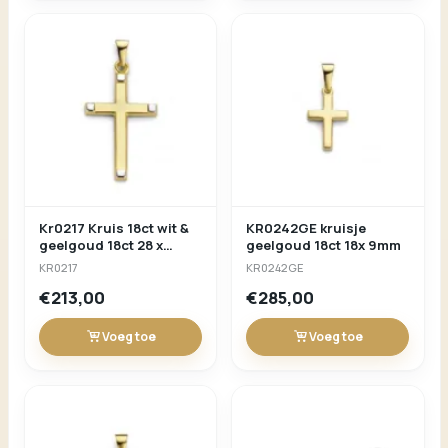
Kr0217 Kruis 18ct wit &
KR0242GE kruisje
geelgoud 18ct 28 x
geelgoud 18ct 18x 9mm
16MM
KR0217
KR0242GE
€213,00
€285,00
Voeg toe
Voeg toe