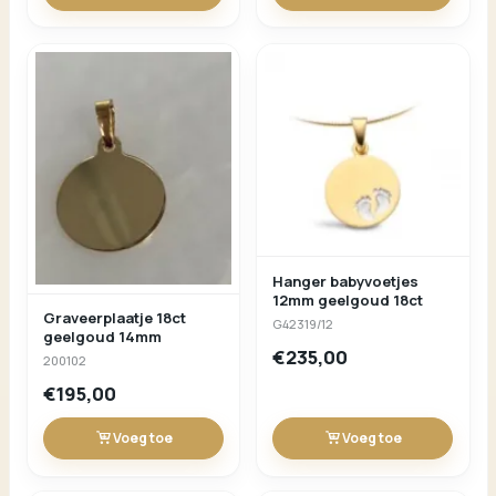
Hanger babyvoetjes
12mm geelgoud 18ct
Graveerplaatje 18ct
G42319/12
geelgoud 14mm
€235,00
200102
€195,00
Voeg toe
Voeg toe