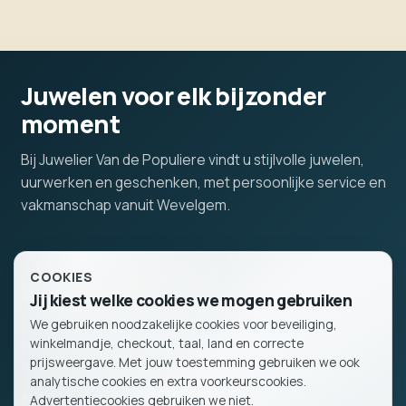
Juwelen voor elk bijzonder
moment
Bij Juwelier Van de Populiere vindt u stijlvolle juwelen,
uurwerken en geschenken, met persoonlijke service en
vakmanschap vanuit Wevelgem.
COOKIES
Winkel
Jij kiest welke cookies we mogen gebruiken
We gebruiken noodzakelijke cookies voor beveiliging,
OPENINGSUREN
BESTELLING
winkelmandje, checkout, taal, land en correcte
Mo 14:00
Winkelmand
prijsweergave. Met jouw toestemming gebruiken we ook
Tu-Sa 9:00-18:00
analytische cookies en extra voorkeurscookies.
ADRES
Advertentiecookies gebruiken we niet.