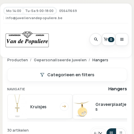
Mo 14:00
Tu-Sa 9:00-18:00
056411669
info@juweliervandepopuliere.be
0
Producten
Gepersonaliseerde juwelen
Hangers
Categorieen en filters
Hangers
NAVIGATIE
Graveerplaatje
Kruisjes
s
30 artikelen