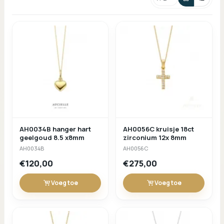
Sorteren
AH0034B hanger hart
AH0056C kruisje 18ct
geelgoud 8.5 x8mm
zirconium 12x 8mm
AH0034B
AH0056C
€120,00
€275,00
Voeg toe
Voeg toe