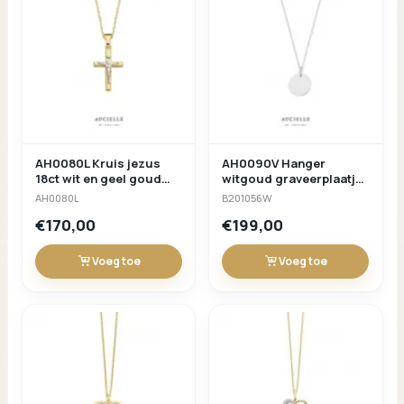
AH0080L Kruis jezus
AH0090V Hanger
18ct wit en geel goud
witgoud graveerplaatje
16x11mm
rond
AH0080L
B201056W
€170,00
€199,00
Voeg toe
Voeg toe