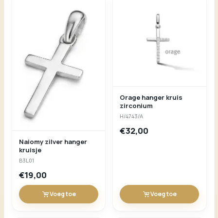
Orage hanger kruis
zirconium
H/4743/A
€32,00
Naiomy zilver hanger
kruisje
B3L01
€19,00
Voeg toe
Voeg toe