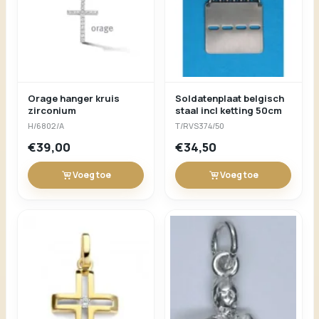
Orage hanger kruis
Soldatenplaat belgisch
zirconium
staal incl ketting 50cm
H/6802/A
T/RVS374/50
€39,00
€34,50
Voeg toe
Voeg toe