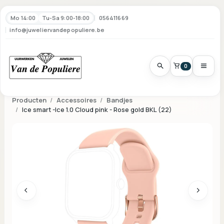
Mo 14:00
Tu-Sa 9:00-18:00
056411669
info@juweliervandepopuliere.be
0
Producten
Accessoires
Bandjes
Ice smart -Ice 1.0 Cloud pink - Rose gold BKL (22)
Vorige
Volgen