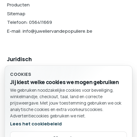
Producten
Sitemap
Telefoon: 056411669
E-mail: info@juweliervandepopuliere.be
Juridisch
Cookievoorkeuren
COOKIES
Sitemap
Jij kiest welke cookies we mogen gebruiken
We gebruiken noodzakelijke cookies voor beveiliging,
BESTELLING
winkelmandje, checkout, taal, land en correcte
Winkelmand
prijsweergave. Met jouw toestemming gebruiken we ook
Volg ons
analytische cookies en extra voorkeurscookies.
Advertentiecookies gebruiken we niet.
Lees het cookiebeleid
Particulier
Bedrijf