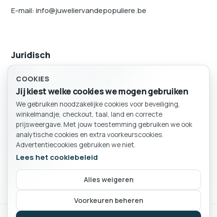
E-mail: info@juweliervandepopuliere.be
Juridisch
Cookievoorkeuren
COOKIES
Sitemap
Jij kiest welke cookies we mogen gebruiken
We gebruiken noodzakelijke cookies voor beveiliging,
BESTELLING
winkelmandje, checkout, taal, land en correcte
Winkelmand
prijsweergave. Met jouw toestemming gebruiken we ook
Volg ons
analytische cookies en extra voorkeurscookies.
Advertentiecookies gebruiken we niet.
Lees het cookiebeleid
Particulier
Bedrijf
Alles weigeren
Kies of je als particulier of bedrijf winkelt.
Je mandje is leeg.
Voorkeuren beheren
Juwelen Van de Populiere