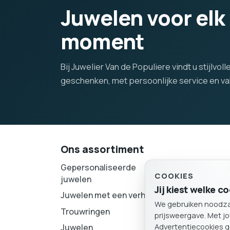
Juwelen voor elk
moment
Bij Juwelier Van de Populiere vindt u stijlvo
geschenken, met persoonlijke service en 
Ons assortiment
Gepersonaliseerde
Accessoires
COOKIES
juwelen
Verlovingsrin
Jij kiest welke 
Juwelen met een verhaal
We gebruiken noodzake
Parels
Trouwringen
prijsweergave. Met j
Uurwerken
Advertentiecookies g
Juwelen