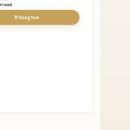
Verder winkelen
orraad
Voeg toe