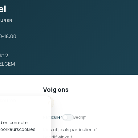
el
SUREN
0-18:00
kt 2
VELGEM
Volg ons
keuren
Particulier
Bedrijf
nd en correcte
voorkeurscookies.
Kies of je als particulier of
bedrijf winkelt.