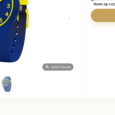
Ruim op vo
Volgende
ClickToZoom