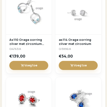
As110 Orage oorring
as114 Orage oorring
zilver met zirconium
zilver met zirconium
blauw
O/4763/A
O/3896/A
€139,00
€54,00
Voeg toe
Voeg toe