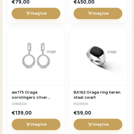
€79,00
€450,00
Voeg toe
Voeg toe
aw175 Orage
BA162 Orage ring heren
oorslingers zilver
staal zwart
zirconium
O/8053/A
R/2109/A
€139,00
€59,00
Voeg toe
Voeg toe