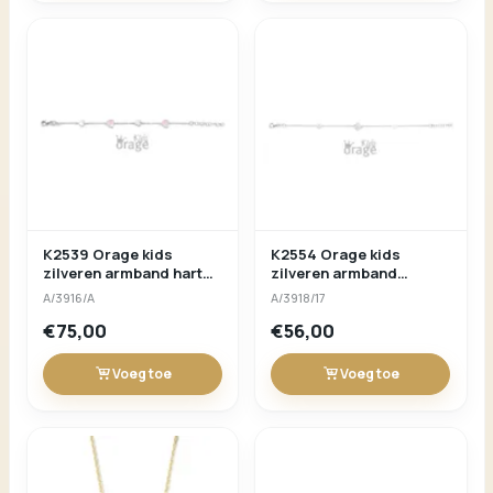
K2539 Orage kids
K2554 Orage kids
zilveren armband hart
zilveren armband
parelmoer roze lengte
klavertje 4 parelmoer
A/3916/A
A/3918/17
17cm
€75,00
€56,00
Voeg toe
Voeg toe