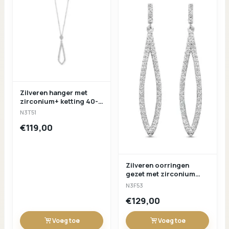
Zilveren hanger met
zirconium+ ketting 40-
42-45cm Naiomy N3T51
N3T51
€119,00
Zilveren oorringen
gezet met zirconium
Naiomy n3f53
N3F53
€129,00
Voeg toe
Voeg toe