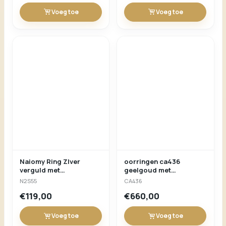
Naiomy Ring Zlver
oorringen ca436
verguld met
geelgoud met
synthetische Amethyst
zirconium
N2S55
CA436
€119,00
€660,00
Voeg toe
Voeg toe