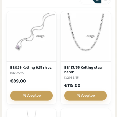
Sorteren
BB029 Ketting 925 rh cz
BB113/55 Ketting staal
heren
K/6575/45
K/2086/55
€89,00
€115,00
Voeg toe
Voeg toe