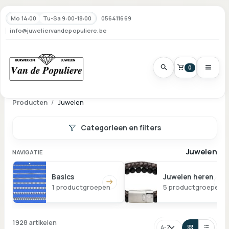
Mo 14:00
Tu-Sa 9:00-18:00
056411669
info@juweliervandepopuliere.be
0
Producten
Juwelen
Categorieen en filters
Juwelen
NAVIGATIE
Basics
Juwelen heren
1 productgroepen
5 productgroepen
1928 artikelen