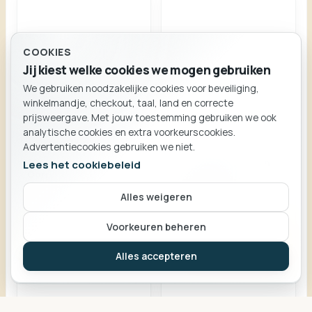
14K Geel Goud
24001022 witgouden
COOKIES
Oorringen dubbel hart
oorringen 18ct
Jij kiest welke cookies we mogen gebruiken
5x8mm
zirconium
LM/GO730
24001022
We gebruiken noodzakelijke cookies voor beveiliging,
€179,00
€285,00
BESTELLING
winkelmandje, checkout, taal, land en correcte
Winkelmand
prijsweergave. Met jouw toestemming gebruiken we ook
Voeg toe
Voeg toe
analytische cookies en extra voorkeurscookies.
Advertentiecookies gebruiken we niet.
Lees het cookiebeleid
Alles weigeren
Je mandje is leeg.
Voorkeuren beheren
Verder winkelen
Alles accepteren
2971 Oorringen hartje
2988 Armband hartjes