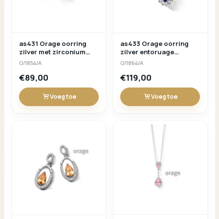
as431 Orage oorring
as433 Orage oorring
zilver met zirconium
zilver entoruage
rood
zirconium blauwe
O/1854/A
O/1864/A
kleursteen
€89,00
€119,00
Voeg toe
Voeg toe