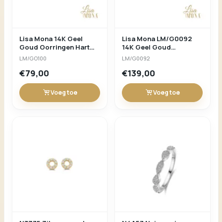
Lisa Mona 14K Geel
Lisa Mona LM/G0092
Goud Oorringen Hart
14K Geel Goud
4MM
Oorringen 8x4MM
LM/GO100
LM/G0092
Infinity 1MM Wit CZ
€79,00
€139,00
Stone
Voeg toe
Voeg toe