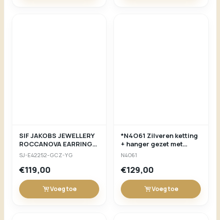
SIF JAKOBS JEWELLERY
*N4O61 Zilveren ketting
ROCCANOVA EARRING
+ hanger gezet met
groen diameter 15mm
zirconium 40-42-45cm
SJ-E42252-GCZ-YG
N4O61
lengte 25mm
Naiomy
€119,00
€129,00
Voeg toe
Voeg toe