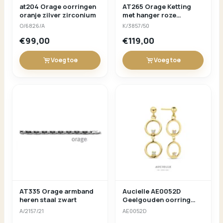
at204 Orage oorringen
AT265 Orage Ketting
oranje zilver zirconium
met hanger roze
zirconium
O/6826/A
K/3857/50
(verschuifbare lengte)
€99,00
€119,00
Voeg toe
Voeg toe
AT335 Orage armband
Aucielle AE0052D
heren staal zwart
Geelgouden oorring
18ct met briljant 0.06ct
A/2157/21
AE0052D