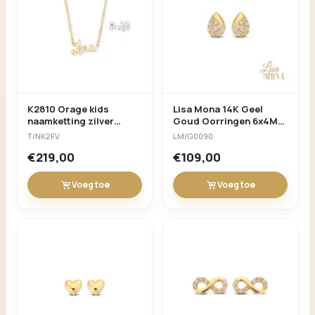
K2810 Orage kids
Lisa Mona 14K Geel
naamketting zilver
Goud Oorringen 6x4MM
verguld geel met forçat
Druppel 1,1MM Wit
T/NK2FV
LM/G0090
ketting
zirconium Stone
€219,00
€109,00
Voeg toe
Voeg toe