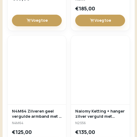
Voeg toe
Voeg toe
N4M64 Zilveren geel
Naiomy Ketting + hanger
vergulde armband met 4
zilver verguld met
bloemmotieven + CZ
synthetische Amethyst
N4M64
N2S56
17+3cm Naiomy
42+3cm
€125,00
€135,00
Voeg toe
Voeg toe