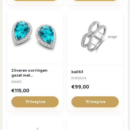
Zilveren oorringen
ba063
gezet met
R/8022/A
zirconium+glas London
N1M53
Blue Naiomy Silver
€99,00
€115,00
Voeg toe
Voeg toe