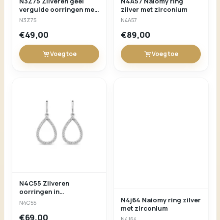
N3Z75 Zilveren geel
N4A57 Naiomy ring
vergulde oorringen met
zilver met zirconium
ronde motief+zirconium
N3Z75
N4A57
Naiomy
€49,00
€89,00
Voeg toe
Voeg toe
N4C55 Zilveren
N4j64 Naiomy ring zilver
oorringen in
met zirconium
druppelvorm met
N4C55
N4J64
zirconium bezet
€69,00
€185,00