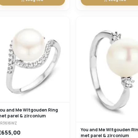
You and Me Witgouden Ring
et parel & zirconium
GR3616WZ
You and Me Witgouden Ri
€655,00
met parel & zirconium