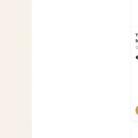
Y260
b
G