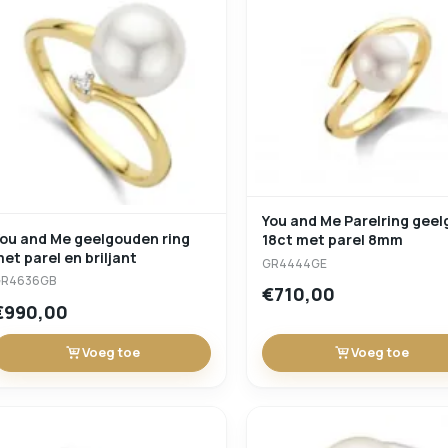
You and Me Parelring gee
ou and Me geelgouden ring
18ct met parel 8mm
et parel en briljant
GR4444GE
GR4636GB
€710,00
€990,00
Voeg toe
Voeg toe