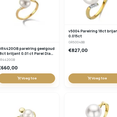
v5004 Parelring 18ct brija
0.015ct
GR5004BB
4420GB parelring geelgoud
€827,00
8ct briljant 0.01 ct Parel Dia
9.6 mm
GR4420GB
€660,00
Voeg toe
Voeg toe