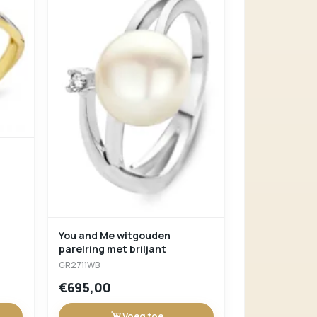
You and Me witgouden
parelring met briljant
GR2711WB
€695,00
Voeg toe