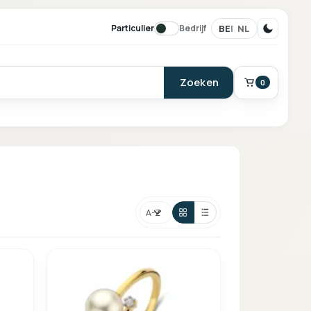
BE
NL
Particulier
Bedrijf
Zoeken
0
BESTELLING
Winkelmand
Sorteren
Je mandje is leeg.