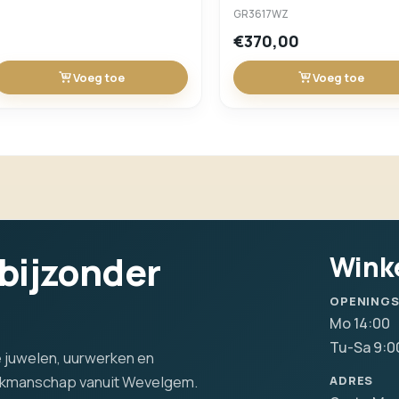
GR3617WZ
€370,00
Voeg toe
Voeg toe
 bijzonder
Wink
OPENING
Mo 14:00
Tu-Sa 9:0
lle juwelen, uurwerken en
vakmanschap vanuit Wevelgem.
ADRES