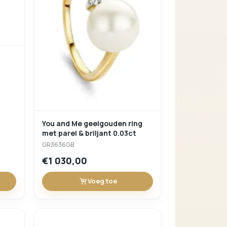
You and Me geelgouden ring
met parel & briljant 0.03ct
GR3636GB
€1 030,00
Voeg toe