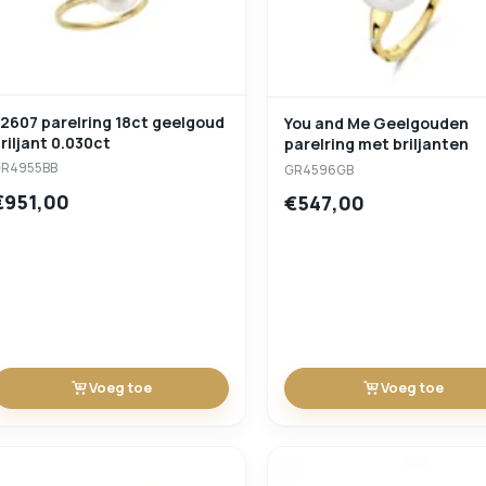
7 parelring 18ct geelgoud
You and Me Geelgouden
riljant 0.030ct
parelring met briljanten
R4955BB
GR4596GB
€951,00
€547,00
Voeg toe
Voeg toe