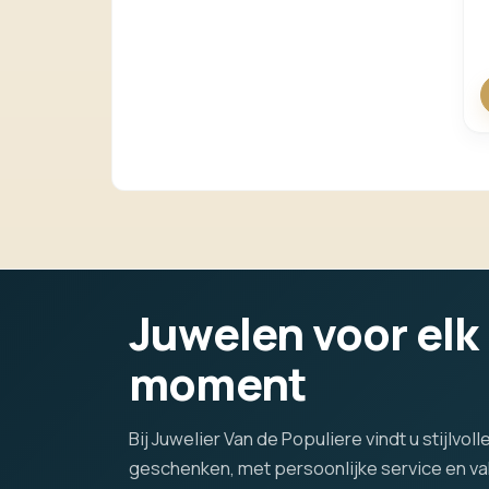
Juwelen voor elk
moment
Bij Juwelier Van de Populiere vindt u stijlvo
geschenken, met persoonlijke service en 