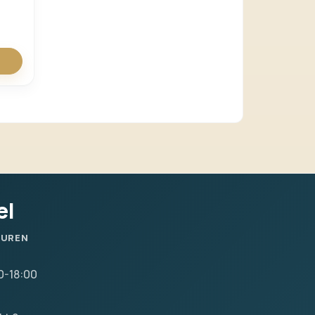
el
SUREN
0-18:00