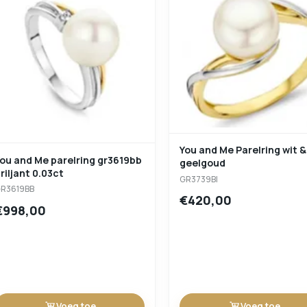
You and Me Parelring wit &
ou and Me parelring gr3619bb
geelgoud
riljant 0.03ct
GR3739BI
R3619BB
€420,00
€998,00
Voeg toe
Voeg toe