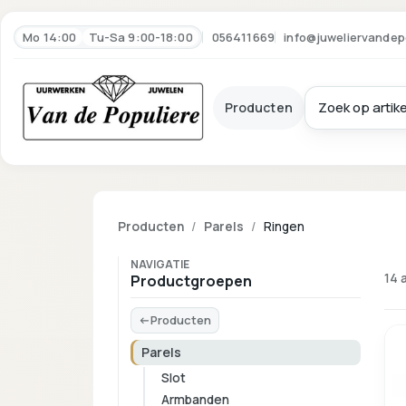
Mo 14:00
Tu-Sa 9:00-18:00
056411669
info@juweliervandep
Producten
Producten
Parels
Ringen
NAVIGATIE
14 
Productgroepen
Producten
Parels
Slot
Armbanden