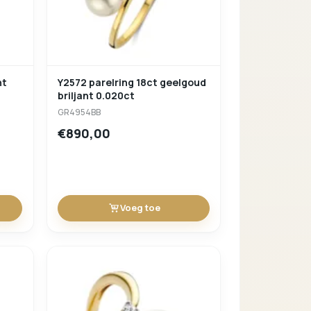
Verder winkelen
nt
Y2572 parelring 18ct geelgoud
briljant 0.020ct
GR4954BB
€890,00
Voeg toe