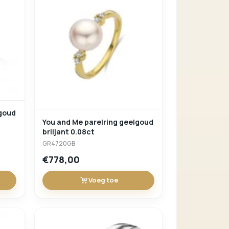
lgoud
You and Me parelring geelgoud
briljant 0.08ct
GR4720GB
€778,00
Voeg toe