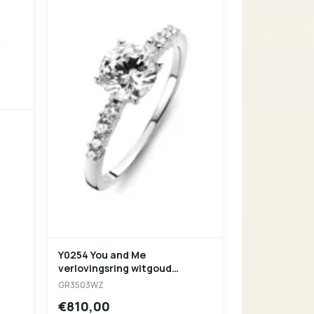
Y0254 You and Me
verlovingsring witgoud
zirconium
GR3503WZ
€810,00