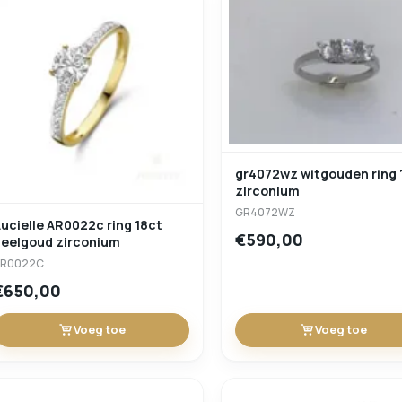
gr4072wz witgouden ring 18ct
zirconium
GR4072WZ
ucielle AR0022c ring 18ct
€590,00
geelgoud zirconium
AR0022C
€650,00
Voeg toe
Voeg toe