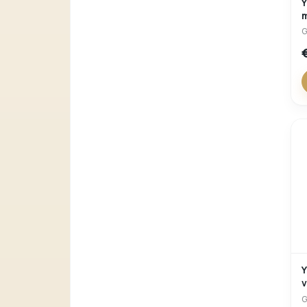
Y
G
Y
v