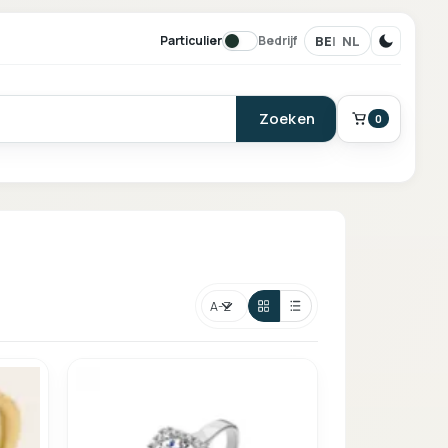
BE
NL
Particulier
Bedrijf
Zoeken
0
BESTELLING
Winkelmand
Sorteren
Je mandje is leeg.