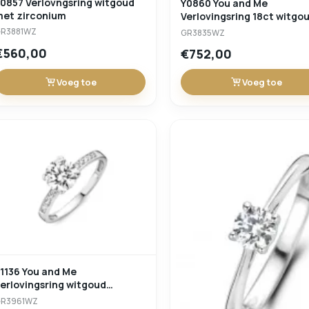
0857 Verlovngsring witgoud
Y0860 You and Me
met zirconium
Verlovingsring 18ct witgo
zirconium
R3881WZ
GR3835WZ
€560,00
€752,00
Voeg toe
Voeg toe
1136 You and Me
erlovingsring witgoud
zirconium
GR3961WZ