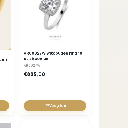
Verder winkelen
AR00027W witgouden ring 18
ct zirconium
AR0027W
€885,00
Voeg toe