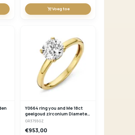
Voeg toe
den
Y0664 ring you and Me 18ct
geelgoud zirconium Diameter
steen 7mm
GR3755GZ
€953,00