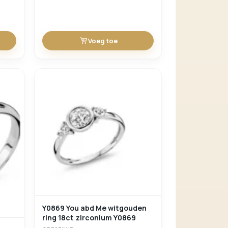
Voeg toe
Y0869 You abd Me witgouden
ring 18ct zirconium Y0869