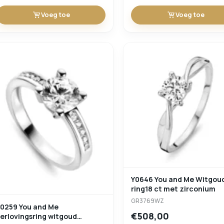
Voeg toe
Voeg toe
Y0646 You and Me Witgou
ring18 ct met zirconium
GR3769WZ
Y0259 You and Me
€508,00
erlovingsring witgoud