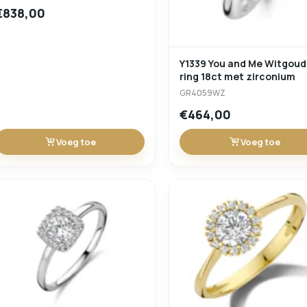
€838,00
Y1339 You and Me Witgou
ring 18ct met zirconium
GR4059WZ
€464,00
Voeg toe
Voeg toe