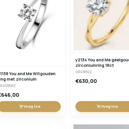
y2134 You and Me geelgouden
zirconiumring 18ct
GR4181GZ
1138 You and Me Witgouden
ing met zirconium
€630,00
GR4018WZ
€646,00
Voeg toe
Voeg toe