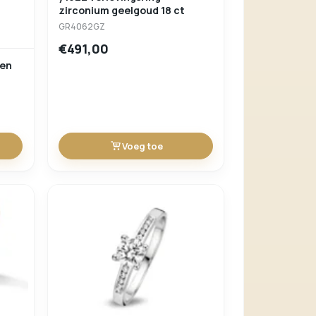
zirconium geelgoud 18 ct
GR4062GZ
€491,00
den
Voeg toe