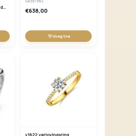
GR3871WZ
ud
€638,00
Voeg toe
y1622 verlovingsring