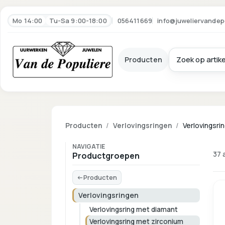
Mo 14:00
Tu-Sa 9:00-18:00
056411669
info@juweliervandep
Producten
Producten
Verlovingsringen
Verlovingsri
NAVIGATIE
37 
Productgroepen
Producten
Verlovingsringen
Verlovingsring met diamant
Verlovingsring met zirconium