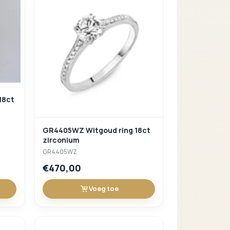
GR4405WZ Witgoud ring 18ct
zirconium
GR4405WZ
€470,00
Voeg toe