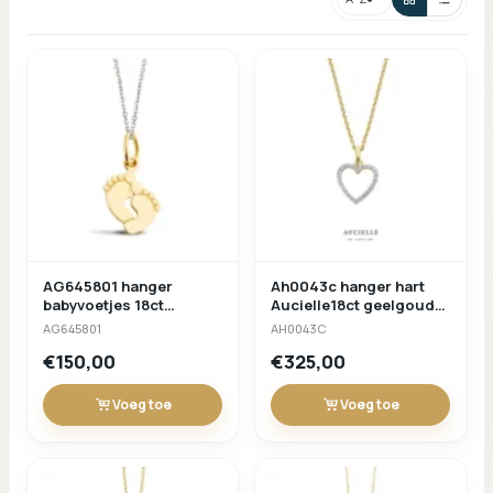
Sorteren
AG645801 hanger
Ah0043c hanger hart
babyvoetjes 18ct
Aucielle18ct geelgoud
geelgoud
zirconium
AG645801
AH0043C
€150,00
€325,00
Voeg toe
Voeg toe