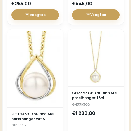
€255,00
€445,00
Voeg toe
Voeg toe
GH3393GB You and Me
parelhanger 18ct
geelgoud met briljant
GH3393GB
0.03ct L/b 18/13.5mm
€1 280,00
GH1936BI You and Me
parelhanger wit &
geelgoud 18ct
GH1936BI