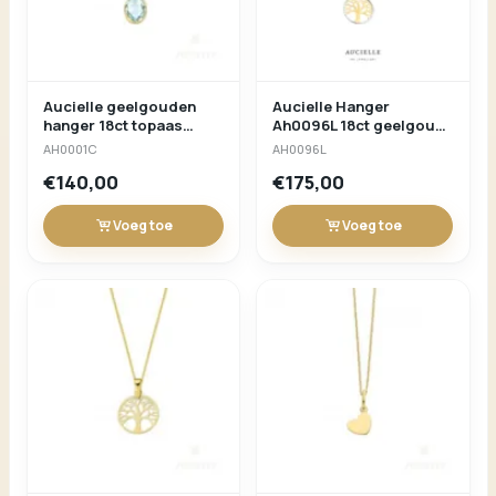
Aucielle geelgouden
Aucielle Hanger
hanger 18ct topaas
Ah0096L 18ct geelgoud
ah0001c
levensboom
AH0001C
AH0096L
€140,00
€175,00
Voeg toe
Voeg toe