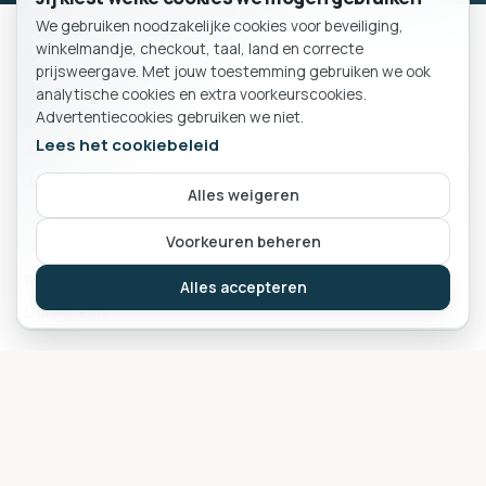
Y1354 You and Me
€688,00
We gebruiken noodzakelijke cookies voor beveiliging,
Witgouden hanger met
BESTELLING
winkelmandje, checkout, taal, land en correcte
zirconium &
GH3487WSSZ
Winkelmand
synthetische saffier
prijsweergave. Met jouw toestemming gebruiken we ook
€339,00
analytische cookies en extra voorkeurscookies.
Advertentiecookies gebruiken we niet.
Voeg toe
Voeg toe
Lees het cookiebeleid
Alles weigeren
Je mandje is leeg.
Voorkeuren beheren
Verder winkelen
Alles accepteren
Y1683 You and Me
witgouden hanger
zirconium
GH3575WZ