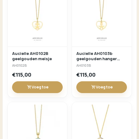
Aucielle AH0102B
Aucielle AH0103b
geelgouden meisje
geelgouden hanger
jongen
AH0102B
AH0103B
€115,00
€115,00
Voeg toe
Voeg toe