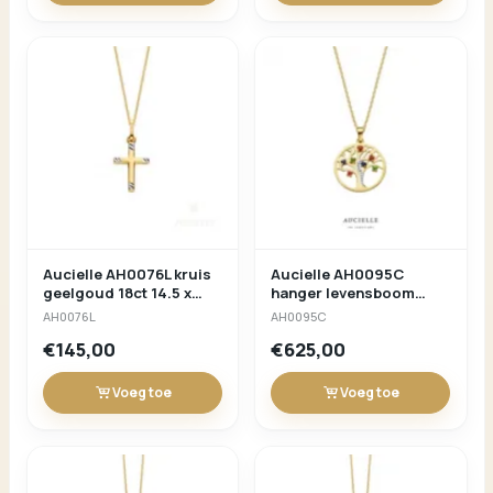
Aucielle AH0076L kruis
Aucielle AH0095C
geelgoud 18ct 14.5 x
hanger levensboom
10mm
multi color
AH0076L
AH0095C
€145,00
€625,00
Voeg toe
Voeg toe