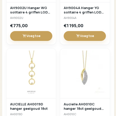
AH9002U Hanger WG
AH9004A Hanger YG
solitaire 4 griffen LGD
solitaire 4 griffen LGD
0.750ct
1.25ct met certificaat
AH9002U
AH9004A
€775,00
€1 195,00
Voeg toe
Voeg toe
AUCIELLE AH0019D
Aucielle AH0010C
hanger geelgoud 18ct
hanger 18ct geelgoud
zirconium
AH0019D
AH0010C