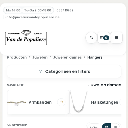
Mo 14:00
Tu-Sa 9:00-18:00
056411669
info@juweliervandepopuliere.be
0
Producten
Juwelen
Juwelen dames
Hangers
Categorieen en filters
Juwelen dames
NAVIGATIE
Armbanden
Halskettingen
56 artikelen