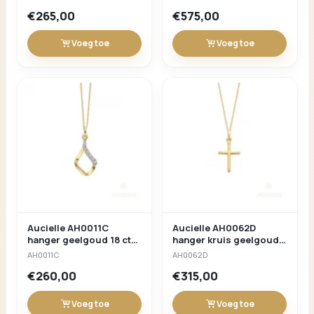
€265,00
€575,00
Voeg toe
Voeg toe
Aucielle AH0011C
Aucielle AH0062D
hanger geelgoud 18 ct
hanger kruis geelgoud
zirconium
briljant 0.020ct 15.5 x
AH0011C
AH0062D
9.5mm
€260,00
€315,00
Voeg toe
Voeg toe