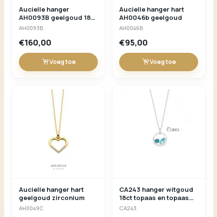
Aucielle hanger
Aucielle hanger hart
AH0093B geelgoud 18ct
AH0046b geelgoud
levensboom
AH0093B
AH0046B
€160,00
€95,00
Voeg toe
Voeg toe
Aucielle hanger hart
CA243 hanger witgoud
geelgoud zirconium
18ct topaas en topaas
london blue
AH0049C
CA243