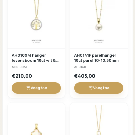
AH0109M hanger
AH0141F parelhanger
levensboom 18ct wit &
18ct parel 10-10.50mm
geelgoud
AH0109M
AH0141F
€210,00
€405,00
Voeg toe
Voeg toe