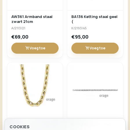
AW361 Armband staal
BA136 Ketting staal geel
zwart 21cm
(
A/2113/21
K/2193/45
€69,00
€95,00
Voeg toe
Voeg toe
BA158 Ketting staal geel
BA163 Armband staal
COOKIES
heren