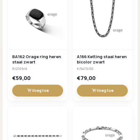
BA162 Orage ring heren
A166 Ketting staal heren
staal zwart
bicolor zwart
R/2109/A
K/5470/55
€59,00
€79,00
Voeg toe
Voeg toe