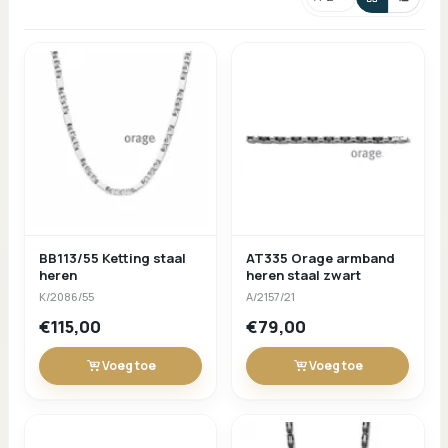
Sorteren
BB113/55 Ketting staal
AT335 Orage armband
heren
heren staal zwart
K/2086/55
A/2157/21
€115,00
€79,00
Voeg toe
Voeg toe