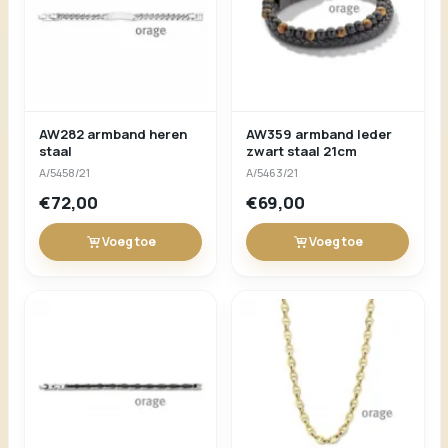
AW282 armband heren
AW359 armband leder
staal
zwart staal 21cm
A/5458/21
A/5463/21
€72,00
€69,00
Voeg toe
Voeg toe