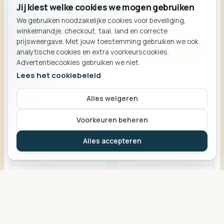
K/2600/46
Jij kiest welke cookies we mogen gebruiken
A/5469/22
€145,00
We gebruiken noodzakelijke cookies voor beveiliging,
€45,00
BESTELLING
winkelmandje, checkout, taal, land en correcte
Winkelmand
prijsweergave. Met jouw toestemming gebruiken we ook
Voeg toe
Voeg toe
analytische cookies en extra voorkeurscookies.
Advertentiecookies gebruiken we niet.
Lees het cookiebeleid
Alles weigeren
Je mandje is leeg.
Voorkeuren beheren
Verder winkelen
Alles accepteren
BA164 Ketting staal
BA165 Armband staal
heren
heren bicolor zwart
K/5469/55
A/5470/22
€69,00
€49,00