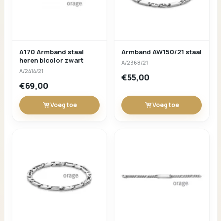
A170 Armband staal
Armband AW150/21 staal
heren bicolor zwart
A/2368/21
A/2414/21
€55,00
€69,00
Voeg toe
Voeg toe