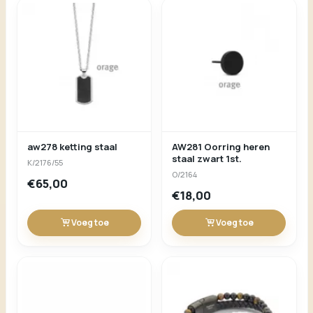
aw278 ketting staal
AW281 Oorring heren
staal zwart 1st.
K/2176/55
O/2164
€65,00
€18,00
Voeg toe
Voeg toe