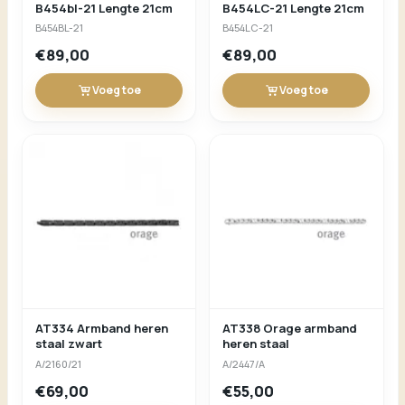
B454bl-21 Lengte 21cm
B454LC-21 Lengte 21cm
B454BL-21
B454LC-21
€89,00
€89,00
Voeg toe
Voeg toe
AT334 Armband heren
AT338 Orage armband
staal zwart
heren staal
A/2160/21
A/2447/A
€69,00
€55,00