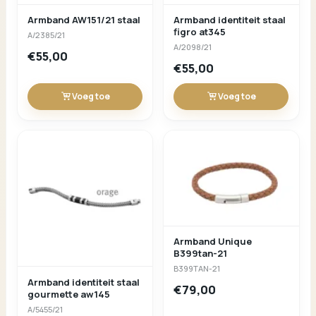
Armband AW151/21 staal
Armband identiteit staal
figro at345
A/2385/21
A/2098/21
€55,00
€55,00
Voeg toe
Voeg toe
Armband Unique
B399tan-21
B399TAN-21
Armband identiteit staal
€79,00
gourmette aw145
A/5455/21