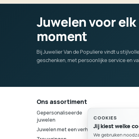
Juwelen voor elk
moment
Bij Juwelier Van de Populiere vindt u stijlvo
geschenken, met persoonlijke service en 
Ons assortiment
Gepersonaliseerde
Accessoires
COOKIES
juwelen
Verlovingsrin
Jij kiest welke 
Juwelen met een verhaal
We gebruiken noodzake
Parels