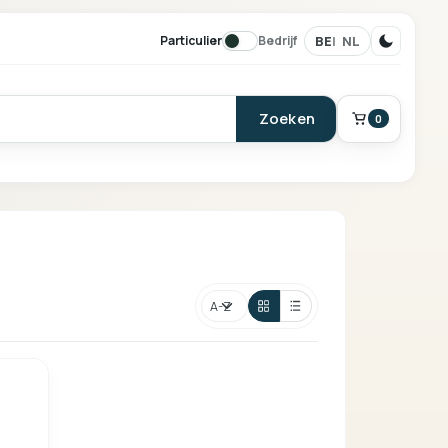
BE
NL
Particulier
Bedrijf
Zoeken
0
BESTELLING
Winkelmand
Sorteren
Je mandje is leeg.