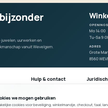
 bijzonder
Wink
OPENING
Mo 14:00
Tu-Sa 9:0
lle juwelen, uurwerken en
vakmanschap vanuit Wevelgem.
ADRES
Grote Mar
8560 WE
Hulp & contact
Juridisch
Contact
Cookievoor
Producten
Sitemap
gen
cookies we mogen gebruiken
Sitemap
lijke cookies voor beveiliging, winkelmandje, checkout, taal, la