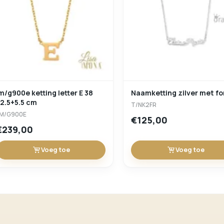
m/g900e ketting letter E 38
Naamketting zilver met fo
2.5+5.5 cm
T/NK2FR
M/G900E
€125,00
€239,00
Voeg toe
Voeg toe