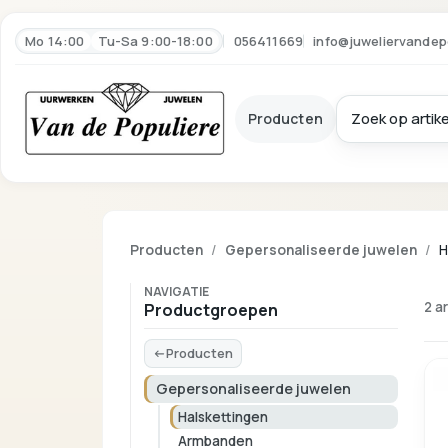
Mo 14:00
Tu-Sa 9:00-18:00
056411669
info@juweliervandep
Producten
Producten
Gepersonaliseerde juwelen
H
NAVIGATIE
2 a
Productgroepen
Producten
Gepersonaliseerde juwelen
Halskettingen
Armbanden