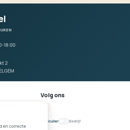
el
SUREN
0-18:00
kt 2
VELGEM
Volg ons
keuren
Particulier
Bedrijf
nd en correcte